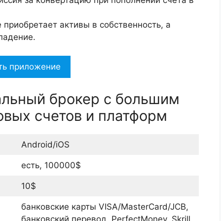
е приобретает активы в собственность, а
/падение.
ть приложение
сальный брокер с большим
овых счетов и платформ
Android/iOS
есть, 100000$
10$
банковские карты VISA/MasterCard/JCB,
банковский перевод, PerfectMoney, Skrill,